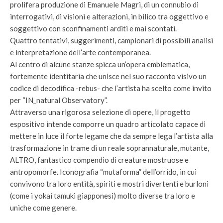
prolifera produzione di Emanuele Magri, di un connubio di
interrogativi, di visioni e alterazioni, in bilico tra oggettivo e
soggettivo con sconfinamenti arditi e mai scontati.
Quattro tentativi, suggerimenti, campionari di possibili analisi
e interpretazione dell’arte contemporanea.
Al centro di alcune stanze spicca un’opera emblematica,
fortemente identitaria che unisce nel suo racconto visivo un
codice di decodifica -rebus- che l’artista ha scelto come invito
per “IN_natural Observatory”.
Attraverso una rigorosa selezione di opere, il progetto
espositivo intende comporre un quadro articolato capace di
mettere in luce il forte legame che da sempre lega l’artista alla
trasformazione in trame di un reale soprannaturale, mutante,
ALTRO, fantastico compendio di creature mostruose e
antropomorfe. Iconografia “mutaforma” dell’orrido, in cui
convivono tra loro entità, spiriti e mostri divertenti e burloni
(come i yokai tamuki giapponesi) molto diverse tra loro e
uniche come genere.