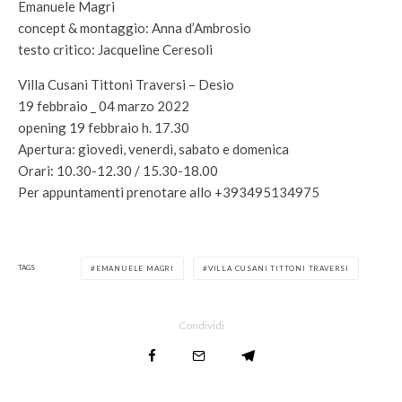
Emanuele Magri
concept & montaggio: Anna d’Ambrosio
testo critico: Jacqueline Ceresoli
Villa Cusani Tittoni Traversi – Desio
19 febbraio _ 04 marzo 2022
opening 19 febbraio h. 17.30
Apertura: giovedì, venerdì, sabato e domenica
Orari: 10.30-12.30 / 15.30-18.00
Per appuntamenti prenotare allo +393495134975
TAGS
EMANUELE MAGRI
VILLA CUSANI TITTONI TRAVERSI
Condividi