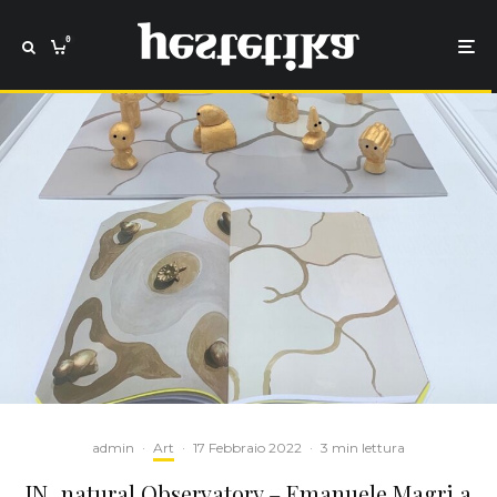
0
admin
·
Art
·
17 Febbraio 2022
·
3 min lettura
IN_natural Observatory – Emanuele Magri a