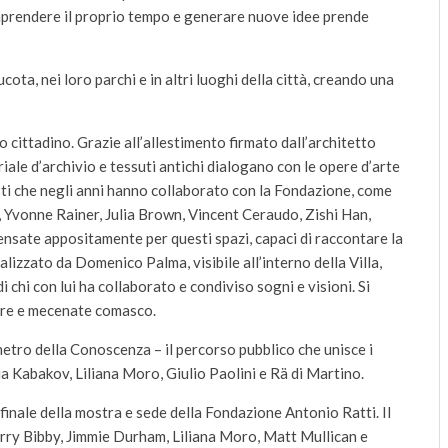
prendere il proprio tempo e generare nuove idee prende
ucota, nei loro parchi e in altri luoghi della città, creando una
o cittadino. Grazie all’allestimento firmato dall’architetto
iale d’archivio e tessuti antichi dialogano con le opere d’arte
sti che negli anni hanno collaborato con la Fondazione, come
, Yvonne Rainer, Julia Brown, Vincent Ceraudo, Zishi Han,
ensate appositamente per questi spazi, capaci di raccontare la
alizzato da Domenico Palma, visibile all’interno della Villa,
i chi con lui ha collaborato e condiviso sogni e visioni. Si
tore e mecenate comasco.
ometro della Conoscenza – il percorso pubblico che unisce i
lia Kabakov, Liliana Moro, Giulio Paolini e Rä di Martino.
 finale della mostra e sede della Fondazione Antonio Ratti. Il
Gerry Bibby, Jimmie Durham, Liliana Moro, Matt Mullican e