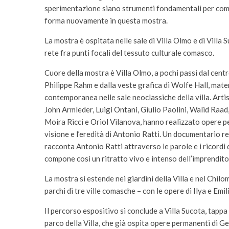
sperimentazione siano strumenti fondamentali per com
forma nuovamente in questa mostra.
La mostra è ospitata nelle sale di Villa Olmo e di Villa S
rete fra punti focali del tessuto culturale comasco.
Cuore della mostra è Villa Olmo, a pochi passi dal centr
Philippe Rahm e dalla veste grafica di Wolfe Hall, mater
contemporanea nelle sale neoclassiche della villa. Arti
John Armleder, Luigi Ontani, Giulio Paolini, Walid Raad
Moira Ricci e Oriol Vilanova, hanno realizzato opere p
visione e l’eredità di Antonio Ratti. Un documentario re
racconta Antonio Ratti attraverso le parole e i ricordi d
compone così un ritratto vivo e intenso dell’imprendi
La mostra si estende nei giardini della Villa e nel Chil
parchi di tre ville comasche – con le opere di Ilya e Emi
Il percorso espositivo si conclude a Villa Sucota, tappa
parco della Villa, che già ospita opere permanenti di 