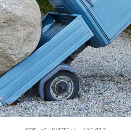
admin
·
Art
·
12 Ottobre 2021
·
4 min lettura