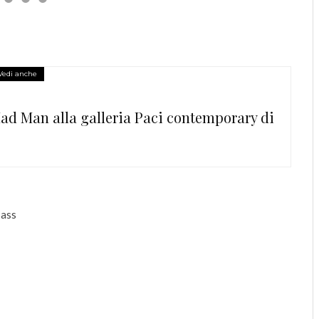
Vedi anche
d Man alla galleria Paci contemporary di
sass