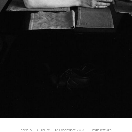
admin
·
Culture
·
12 Dicembre 2025
·
1 min lettura