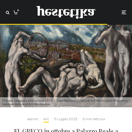
0
El-Greco-Laocoonte-Olio-su-tela-137-x-172-cm-National-Gallery-of-Art-Washington-©Courtesy-
National-Gallery-of-Art-Washington
admin
·
Art
·
11 Luglio 2023
·
6 min lettura
EL GRECO in ottobre a Palazzo Reale a