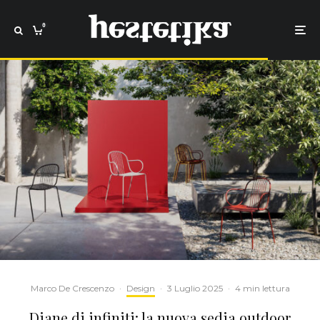
0
Marco De Crescenzo
·
Design
·
3 Luglio 2025
·
4 min lettura
Diane di infiniti: la nuova sedia outdoor