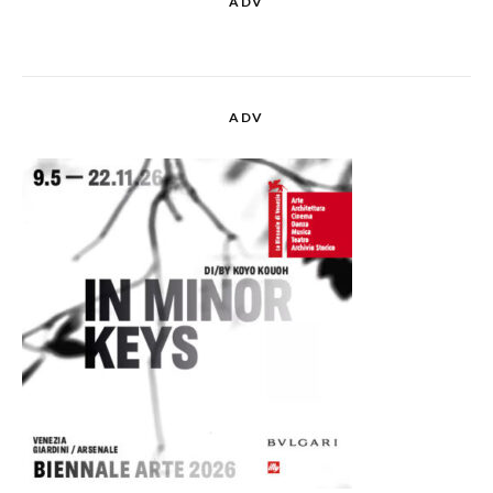
ADV
ADV