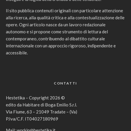
Il sito pubblica contenuti originali con particolare attenzione
alla ricerca, alla qualità critica e alla contestualizzazione delle
opere. Ogni articolo nasce da un lavoro redazionale
autonomo e si propone come strumento di lettura del
contemporaneo, contribuendo al dibattito culturale
internazionale con un approccio rigoroso, indipendente e
accessibile.
CONTATTI
Hestetika – Copyright 2026 ©
edito da Habitare di Boga Emilio S.r.l.
Via Fiume, 63 – 21049 Tradate – (Va)
P.Iva/C.F. IT04027180969
Mail:
workin@hestetika.it