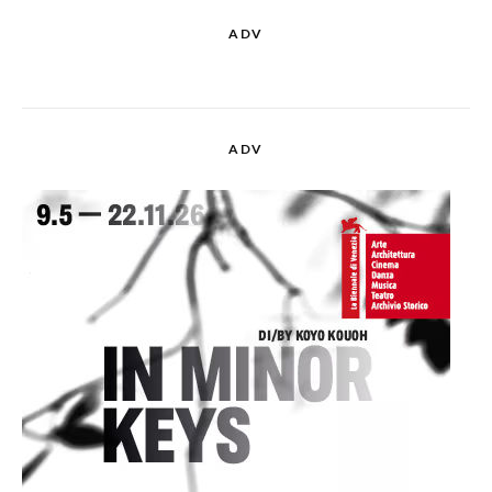
ADV
ADV