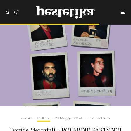
0
admin
·
Culture
·
29 Maggio 2024
·
3 min lettura
Davide Mercatali – POLAROID PARTY NOI