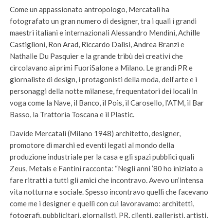
Come un appassionato antropologo, Mercatali ha
fotografato un gran numero di designer, tra i quali i grandi
maestri italiani e internazionali Alessandro Mendini, Achille
Castiglioni, Ron Arad, Riccardo Dalisi, Andrea Branzi e
Nathalie Du Pasquier e la grande tribù dei creativi che
circolavano ai primi FuoriSalone a Milano. Le grandi PR e
giornaliste di design, i protagonisti della moda, dell’arte e i
personaggi della notte milanese, frequentatori dei locali in
voga come la Nave, il Banco, il Pois, il Carosello, l’ATM, il Bar
Basso, la Trattoria Toscana e il Plastic.
Davide Mercatali (Milano 1948) architetto, designer,
promotore di marchi ed eventi legati al mondo della
produzione industriale per la casa e gli spazi pubblici quali
Zeus, Metals e Fantini racconta: “Negli anni ’80 ho iniziato a
fare ritratti a tutti gli amici che incontravo. Avevo un’intensa
vita notturna e sociale. Spesso incontravo quelli che facevano
come me i designer e quelli con cui lavoravamo: architetti,
fotografi, pubblicitari, giornalisti, PR, clienti, galleristi, artisti,