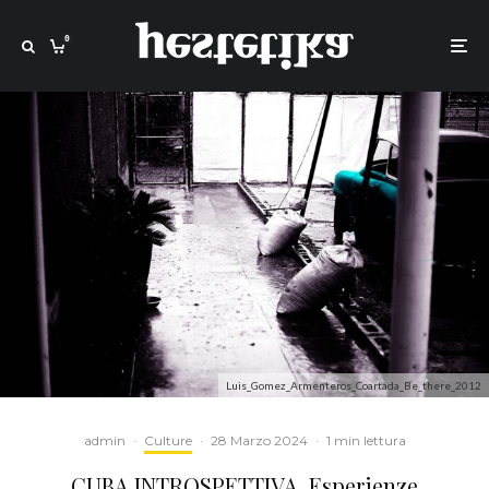
0
Luis_Gomez_Armenteros_Coartada_Be_there_2012
admin
·
Culture
·
28 Marzo 2024
·
1 min lettura
CUBA INTROSPETTIVA. Esperienze