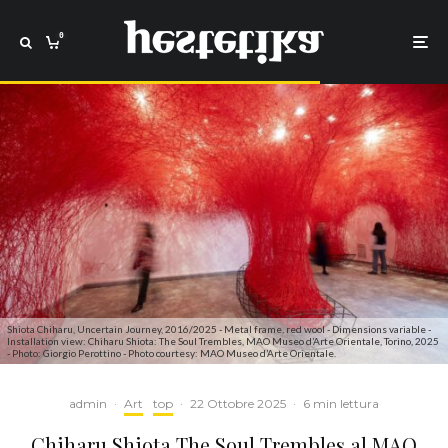
0
Shiota Chiharu, Uncertain Journey, 2016/2025 - Metal frame, red wool - Dimensions variable -
Installation view: Chiharu Shiota: The Soul Trembles, MAO Museo d’Arte Orientale, Torino, 2025
- Photo: Giorgio Perottino - Photo courtesy: MAO Museo d’Arte Orientale.
admin
·
Art
top
·
22 Ottobre 2025
·
6 min lettura
Chiharu Shiota The Soul Trembles al MAO