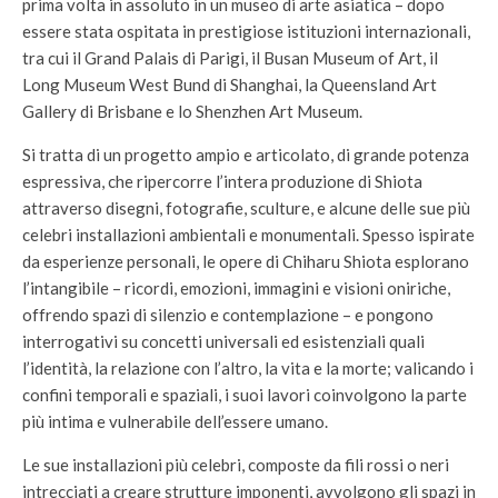
prima volta in assoluto in un museo di arte asiatica – dopo
essere stata ospitata in prestigiose istituzioni internazionali,
tra cui il Grand Palais di Parigi, il Busan Museum of Art, il
Long Museum West Bund di Shanghai, la Queensland Art
Gallery di Brisbane e lo Shenzhen Art Museum.
Si tratta di un progetto ampio e articolato, di grande potenza
espressiva, che ripercorre l’intera produzione di Shiota
attraverso disegni, fotografie, sculture, e alcune delle sue più
celebri installazioni ambientali e monumentali. Spesso ispirate
da esperienze personali, le opere di Chiharu Shiota esplorano
l’intangibile – ricordi, emozioni, immagini e visioni oniriche,
offrendo spazi di silenzio e contemplazione – e pongono
interrogativi su concetti universali ed esistenziali quali
l’identità, la relazione con l’altro, la vita e la morte; valicando i
confini temporali e spaziali, i suoi lavori coinvolgono la parte
più intima e vulnerabile dell’essere umano.
Le sue installazioni più celebri, composte da fili rossi o neri
intrecciati a creare strutture imponenti, avvolgono gli spazi in