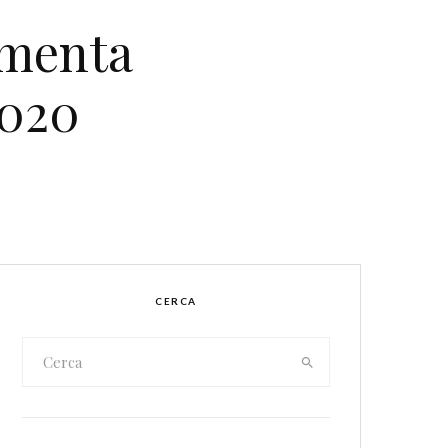
amenta
2020
CERCA