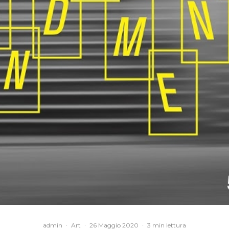
admin
·
Art
·
26 Maggio 2020
·
3 min lettura