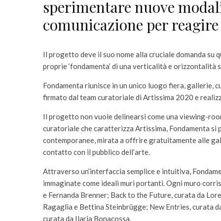
sperimentare nuove modalit
comunicazione per reagire a
Il progetto deve il suo nome alla cruciale domanda su quale
proprie ‘fondamenta’ di una verticalità e orizzontalità s
Fondamenta riunisce in un unico luogo fiera, gallerie, cu
firmato dal team curatoriale di Artissima 2020 e realizza
Il progetto non vuole delinearsi come una viewing-room
curatoriale che caratterizza Artissima, Fondamenta si 
contemporanee, mirata a offrire gratuitamente alle galle
contatto con il pubblico dell’arte.
Attraverso un’interfaccia semplice e intuitiva, Fondame
immaginate come ideali muri portanti. Ogni muro corris
e Fernanda Brenner; Back to the Future, curata da Lor
Ragaglia e Bettina Steinbrügge; New Entries, curata da
curata da Ilaria Bonacossa.