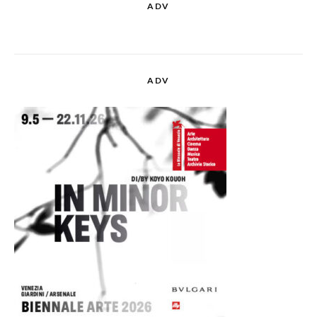
ADV
ADV