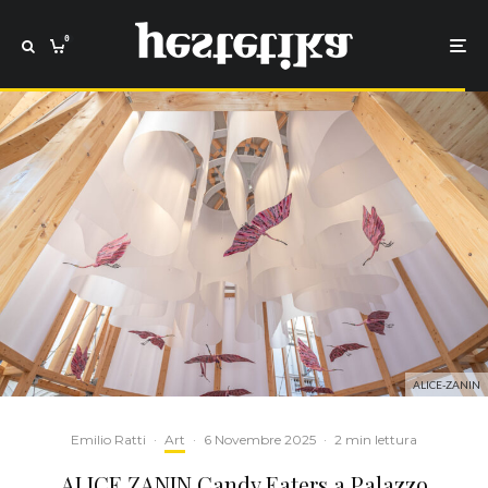
0
ALICE-ZANIN
Emilio Ratti
·
Art
·
6 Novembre 2025
·
2 min lettura
ALICE ZANIN Candy Eaters a Palazzo