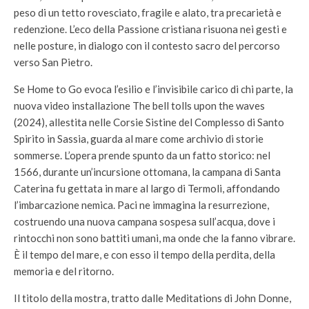
peso di un tetto rovesciato, fragile e alato, tra precarietà e
redenzione. L’eco della Passione cristiana risuona nei gesti e
nelle posture, in dialogo con il contesto sacro del percorso
verso San Pietro.
Se Home to Go evoca l’esilio e l’invisibile carico di chi parte, la
nuova video installazione The bell tolls upon the waves
(2024), allestita nelle Corsie Sistine del Complesso di Santo
Spirito in Sassia, guarda al mare come archivio di storie
sommerse. L’opera prende spunto da un fatto storico: nel
1566, durante un’incursione ottomana, la campana di Santa
Caterina fu gettata in mare al largo di Termoli, affondando
l’imbarcazione nemica. Paci ne immagina la resurrezione,
costruendo una nuova campana sospesa sull’acqua, dove i
rintocchi non sono battiti umani, ma onde che la fanno vibrare.
È il tempo del mare, e con esso il tempo della perdita, della
memoria e del ritorno.
Il titolo della mostra, tratto dalle Meditations di John Donne,