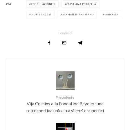
TAGS
CONCILIAZIONE 5
CRISTIANA PERRELLA
GIUBILEO 2025
NO MAN IS AN ISLAND
VATICANO
Condividi
Precedente
Vija Celmins alla Fondation Beyeler: una
retrospettiva unica tra silenzi e superfici