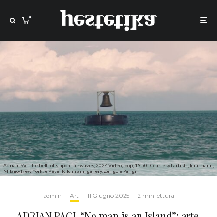
0
Adrian PAci The bell tolls upon the waves, 2024 Video, loop, 19’50’’ Courtesy l’artista, kaufmann,
Milano/New York, e Peter Kilchmann gallery, Zurigo e Parigi
admin
·
Art
·
11 Giugno 2025
·
2 min lettura
ADRIAN PACI. “No man is an Island”: arte,