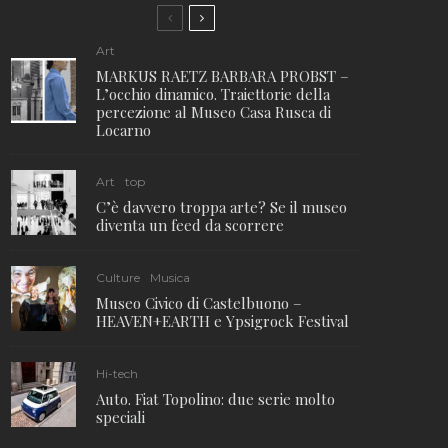
Art
MARKUS RAETZ BARBARA PROBST –
L’occhio dinamico. Traiettorie della
percezione al Museo Casa Rusca di
Locarno
Art
top
C’è davvero troppa arte? Se il museo
diventa un feed da scorrere
Culture
Musica
Museo Civico di Castelbuono –
HEAVEN+EARTH e Ypsigrock Festival
Hi-tech
Auto. Fiat Topolino: due serie molto
speciali