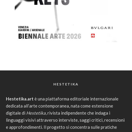
HESTETIKA
Hestetika.art
è una piattaforma editoriale internazionale
dedicata all’arte contemporanea, nata come estensione
digitale di
Hestetika
, rivista indipendente che indaga i
linguaggi visivi attraverso interviste, saggi critici, recensioni
e approfondimenti. Il progetto si concentra sulle pratiche