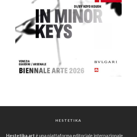
HESTETIKA
Hestetika.art
è una piattaforma editoriale internazionale