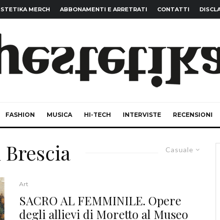
STETIKA MERCH
ABBONAMENTI E ARRETRATI
CONTATTI
DISCL
FASHION
MUSICA
HI-TECH
INTERVISTE
RECENSIONI
 Brescia
Casuale
Art
SACRO AL FEMMINILE. Opere
degli allievi di Moretto al Museo