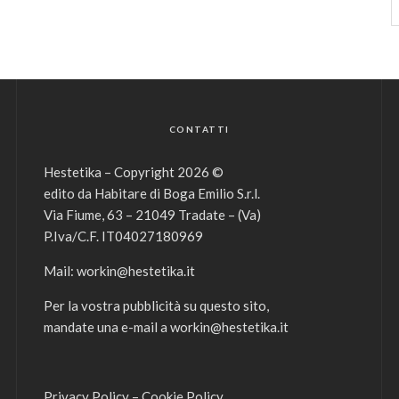
CONTATTI
Hestetika – Copyright 2026 ©
edito da Habitare di Boga Emilio S.r.l.
Via Fiume, 63 – 21049 Tradate – (Va)
P.Iva/C.F. IT04027180969
Mail:
workin@hestetika.it
Per la vostra pubblicità su questo sito,
mandate una e-mail a
workin@hestetika.it
Privacy Policy
–
Cookie Policy