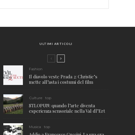
ULTIMI ARTICOLI
Fashion
Il diavolo veste Prada 2: Christie’s
mette all’asta i costumi del film
Culture
top
STLOPUN: quando l’arte diventa
esperienza sensoriale nella Val dl’Ert
Musica
top
Addio a Francesco Guccini. La sua era