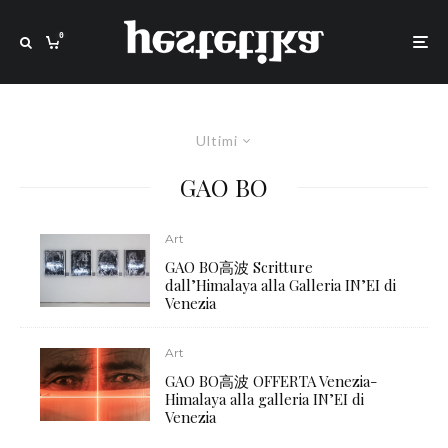
0
Ultimi
GAO BO
Art
GAO BO高波 Scritture
dall’Himalaya alla Galleria IN’EI di
Venezia
Art
GAO BO高波 OFFERTA Venezia-
Himalaya alla galleria IN’EI di
Venezia