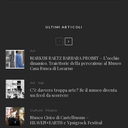
ULTIMI ARTICOLI
Art
MARKUS RAETZ BARBARA PROBST – L’occhio
dinamico. Traiettorie della percezione al Museo
Casa Rusca di Locarno
Art
top
C’è davvero troppa arte? Se il museo diventa
un feed da scorrere
Culture
Musica
Museo Civico di Castelbuono –
HEAVEN+EARTH e Ypsigrock Festival