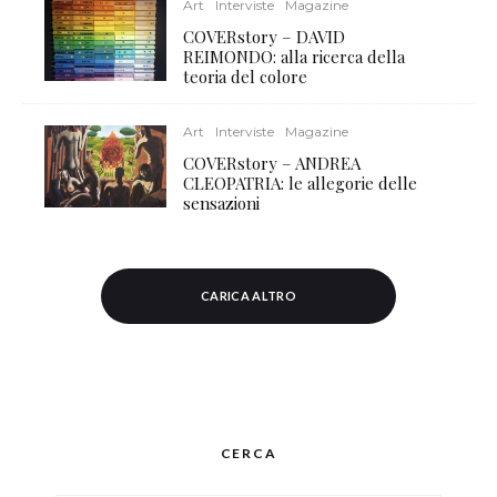
Art
Interviste
Magazine
COVERstory – DAVID
REIMONDO: alla ricerca della
teoria del colore
Art
Interviste
Magazine
COVERstory – ANDREA
CLEOPATRIA: le allegorie delle
sensazioni
CARICA ALTRO
CERCA