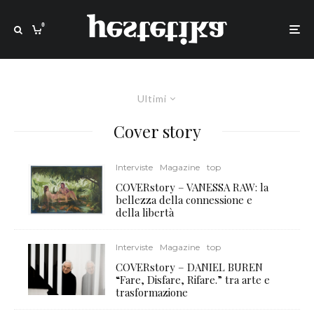
0
Ultimi
Cover story
Interviste
Magazine
top
COVERstory – VANESSA RAW: la
bellezza della connessione e
della libertà
Interviste
Magazine
top
COVERstory – DANIEL BUREN
“Fare, Disfare, Rifare.” tra arte e
trasformazione