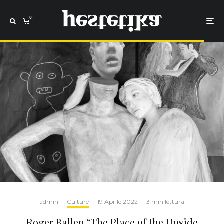
0
admin
·
Culture
·
19 Aprile 2022
·
3 min lettura
Roger Ballen “The Place of the Upside