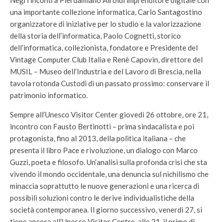
Negri incontra Pierdamiano Airoldi imprenditore digitale con
una importante collezione informatica, Carlo Santagostino
organizzatore di iniziative per lo studio e la valorizzazione
della storia dell’informatica, Paolo Cognetti, storico
dell’informatica, collezionista, fondatore e Presidente del
Vintage Computer Club Italia e Renè Capovin, direttore del
MUSIL – Museo dell’Industria e del Lavoro di Brescia, nella
tavola rotonda Custodi di un passato prossimo: conservare il
patrimonio informatico.
Sempre all’Unesco Visitor Center giovedì 26 ottobre, ore 21,
incontro con Fausto Bertinotti – prima sindacalista e poi
protagonista, fino al 2013, della politica italiana – che
presenta il libro Pace e rivoluzione, un dialogo con Marco
Guzzi, poeta e filosofo. Un’analisi sulla profonda crisi che sta
vivendo il mondo occidentale, una denuncia sul nichilismo che
minaccia soprattutto le nuove generazioni e una ricerca di
possibili soluzioni contro le derive individualistiche della
società contemporanea. Il giorno successivo, venerdì 27, si
tiene ancora all’Unesco Visitor Centre, alle 21, il primo di