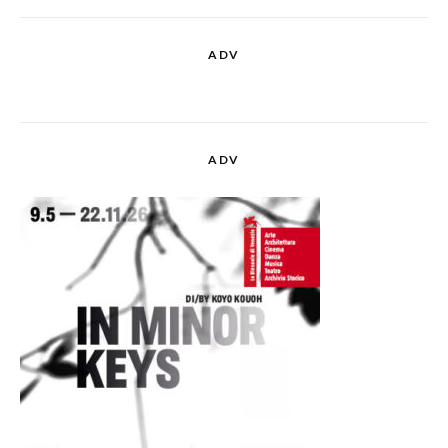
ADV
ADV