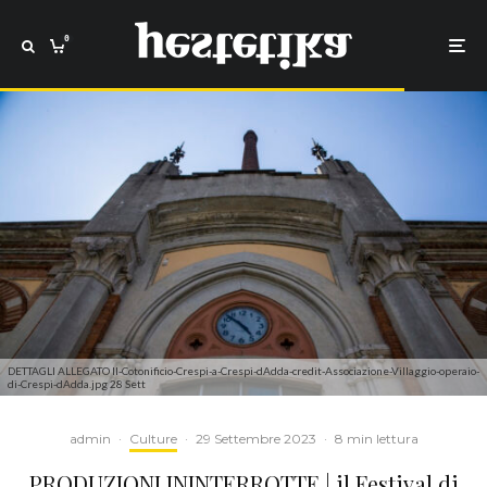
0
DETTAGLI ALLEGATO Il-Cotonificio-Crespi-a-Crespi-dAdda-credit-Associazione-Villaggio-operaio-
di-Crespi-dAdda.jpg 28 Sett
admin
·
Culture
·
29 Settembre 2023
·
8 min lettura
PRODUZIONI ININTERROTTE | il Festival di