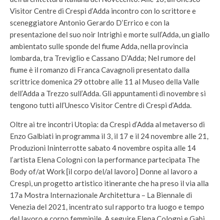
Visitor Centre di Crespi d’Adda incontro con lo scrittore e
sceneggiatore Antonio Gerardo D’Errico e con la
presentazione del suo noir Intrighi e morte sull’Adda, un giallo
ambientato sulle sponde del fiume Adda, nella provincia
lombarda, tra Treviglio e Cassano D’Adda; Nel rumore del
fiume è il romanzo di Franca Cavagnoli presentato dalla
scrittrice domenica 29 ottobre alle 11 al Museo della Valle
dell’Adda a Trezzo sull’Adda. Gli appuntamenti di novembre si
tengono tutti all’Unesco Visitor Centre di Crespi d’Adda.
Oltre ai tre incontri Utopia: da Crespi d’Adda al metaverso di
Enzo Galbiati in programma il 3, il 17 e il 24 novembre alle 21,
Produzioni Ininterrotte sabato 4 novembre ospita alle 14
l’artista Elena Cologni con la performance partecipata The
Body of/at Work [il corpo del/al lavoro] Donne al lavoro a
Crespi, un progetto artistico itinerante che ha preso il via alla
17a Mostra Internazionale Architettura – La Biennale di
Venezia del 2021, incentrato sul rapporto tra luogo e tempo
del lavoro e corpo femminile. A seguire Elena Cologni e Gabi