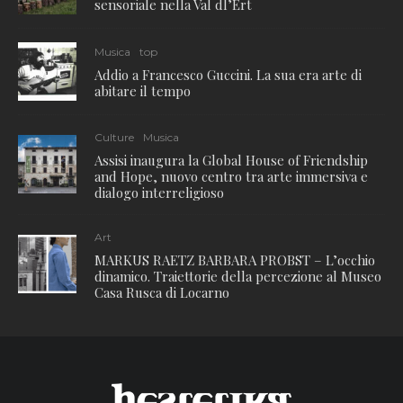
sensoriale nella Val dl’Ert
Musica
top
Addio a Francesco Guccini. La sua era arte di
abitare il tempo
Culture
Musica
Assisi inaugura la Global House of Friendship
and Hope, nuovo centro tra arte immersiva e
dialogo interreligioso
Art
MARKUS RAETZ BARBARA PROBST – L’occhio
dinamico. Traiettorie della percezione al Museo
Casa Rusca di Locarno