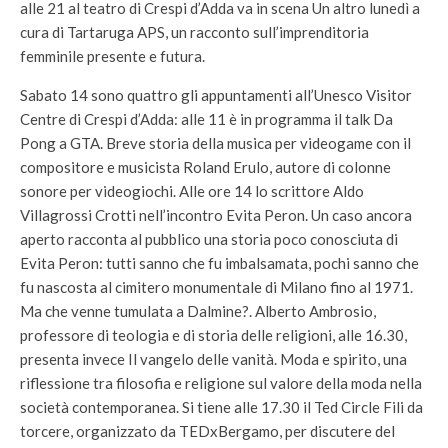
alle 21 al teatro di Crespi d’Adda va in scena Un altro lunedì a
cura di Tartaruga APS, un racconto sull’imprenditoria
femminile presente e futura.
Sabato 14 sono quattro gli appuntamenti all’Unesco Visitor
Centre di Crespi d’Adda: alle 11 è in programma il talk Da
Pong a GTA. Breve storia della musica per videogame con il
compositore e musicista Roland Erulo, autore di colonne
sonore per videogiochi. Alle ore 14 lo scrittore Aldo
Villagrossi Crotti nell’incontro Evita Peron. Un caso ancora
aperto racconta al pubblico una storia poco conosciuta di
Evita Peron: tutti sanno che fu imbalsamata, pochi sanno che
fu nascosta al cimitero monumentale di Milano fino al 1971.
Ma che venne tumulata a Dalmine?. Alberto Ambrosio,
professore di teologia e di storia delle religioni, alle 16.30,
presenta invece Il vangelo delle vanità. Moda e spirito, una
riflessione tra filosofia e religione sul valore della moda nella
società contemporanea. Si tiene alle 17.30 il Ted Circle Fili da
torcere, organizzato da TEDxBergamo, per discutere del