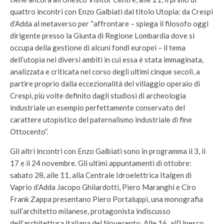
quattro incontri con Enzo Galbiati dal titolo Utopia: da Crespi
d’Adda al metaverso per “affrontare – spiega il filosofo oggi
dirigente presso la Giunta di Regione Lombardia dove si
occupa della gestione di alcuni fondi europei – il tema
dell’utopia nei diversi ambiti in cui essa è stata immaginata,
analizzata e criticata nel corso degli ultimi cinque secoli, a
partire proprio dalla eccezionalità del villaggio operaio di
Crespi, più volte definito dagli studiosi di archeologia
industriale un esempio perfettamente conservato del
carattere utopistico del paternalismo industriale di fine
Ottocento”.
Gli altri incontri con Enzo Galbiati sono in programma il 3, il
17 e il 24 novembre. Gli ultimi appuntamenti di ottobre:
sabato 28, alle 11, alla Centrale Idroelettrica Italgen di
Vaprio d’Adda Jacopo Ghilardotti, Piero Maranghi e Ciro
Frank Zappa presentano Piero Portaluppi, una monografia
sull’architetto milanese, protagonista indiscusso
dell’architettura italiana del Novecento. Alle 16, all’Unesco