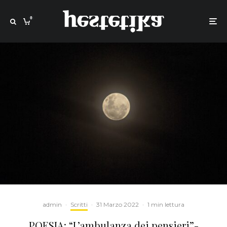
0
admin
·
Scritti
·
31 Marzo 2022
·
1 min lettura
POESIA: “L’ambulanza dei pensieri”-