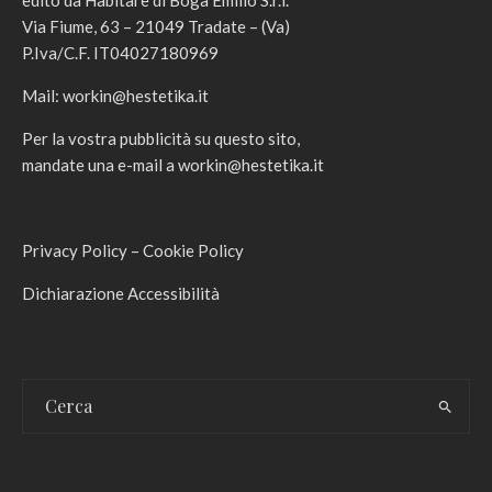
edito da Habitare di Boga Emilio S.r.l.
Via Fiume, 63 – 21049 Tradate – (Va)
P.Iva/C.F. IT04027180969
Mail:
workin@hestetika.it
Per la vostra pubblicità su questo sito,
mandate una e-mail a
workin@hestetika.it
Privacy Policy
–
Cookie Policy
Dichiarazione Accessibilità