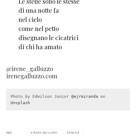
Le stelle sono le stesse
di una notte fa
nel cielo
come nel petto
disegnano le cicatrici
di chi ha amato
@irene_galluzzo
irenegalluzzo.com
Photo by Edmilson Junior 
@ejrmiranda
 on 
Unsplash
TAGS
IRENE GALLUZZO
POESIA