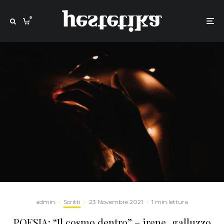
0
admin
·
Scritti
·
23 Novembre 2021
·
1 min lettura
POESIA: “Il cosmo dentro” – irene_galluzzo