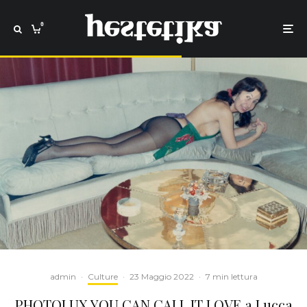
0
admin
·
Culture
·
23 Maggio 2022
·
7 min lettura
PHOTOLUX YOU CAN CALL IT LOVE a Lucca