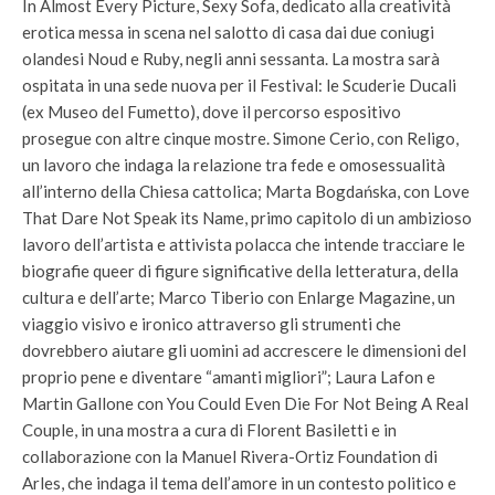
In Almost Every Picture, Sexy Sofa, dedicato alla creatività
erotica messa in scena nel salotto di casa dai due coniugi
olandesi Noud e Ruby, negli anni sessanta. La mostra sarà
ospitata in una sede nuova per il Festival: le Scuderie Ducali
(ex Museo del Fumetto), dove il percorso espositivo
prosegue con altre cinque mostre. Simone Cerio, con Religo,
un lavoro che indaga la relazione tra fede e omosessualità
all’interno della Chiesa cattolica; Marta Bogdańska, con Love
That Dare Not Speak its Name, primo capitolo di un ambizioso
lavoro dell’artista e attivista polacca che intende tracciare le
biografie queer di figure significative della letteratura, della
cultura e dell’arte; Marco Tiberio con Enlarge Magazine, un
viaggio visivo e ironico attraverso gli strumenti che
dovrebbero aiutare gli uomini ad accrescere le dimensioni del
proprio pene e diventare “amanti migliori”; Laura Lafon e
Martin Gallone con You Could Even Die For Not Being A Real
Couple, in una mostra a cura di Florent Basiletti e in
collaborazione con la Manuel Rivera-Ortiz Foundation di
Arles, che indaga il tema dell’amore in un contesto politico e