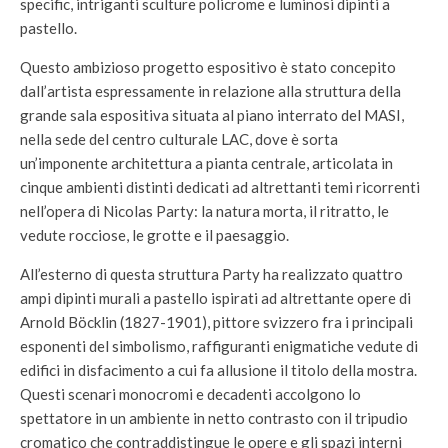
specific, intriganti sculture policrome e luminosi dipinti a
pastello.
Questo ambizioso progetto espositivo è stato concepito
dall’artista espressamente in relazione alla struttura della
grande sala espositiva situata al piano interrato del MASI,
nella sede del centro culturale LAC, dove è sorta
un’imponente architettura a pianta centrale, articolata in
cinque ambienti distinti dedicati ad altrettanti temi ricorrenti
nell’opera di Nicolas Party: la natura morta, il ritratto, le
vedute rocciose, le grotte e il paesaggio.
All’esterno di questa struttura Party ha realizzato quattro
ampi dipinti murali a pastello ispirati ad altrettante opere di
Arnold Böcklin (1827-1901), pittore svizzero fra i principali
esponenti del simbolismo, raffiguranti enigmatiche vedute di
edifici in disfacimento a cui fa allusione il titolo della mostra.
Questi scenari monocromi e decadenti accolgono lo
spettatore in un ambiente in netto contrasto con il tripudio
cromatico che contraddistingue le opere e gli spazi interni