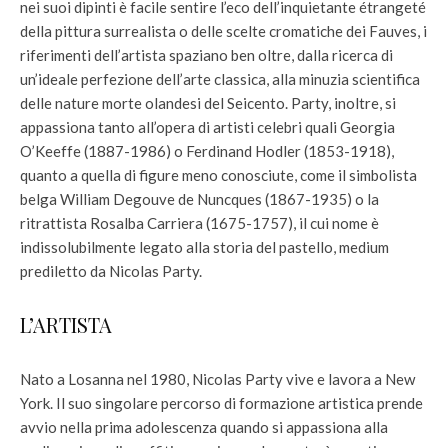
nei suoi dipinti è facile sentire l’eco dell’inquietante étrangeté
della pittura surrealista o delle scelte cromatiche dei Fauves, i
riferimenti dell’artista spaziano ben oltre, dalla ricerca di
un’ideale perfezione dell’arte classica, alla minuzia scientifica
delle nature morte olandesi del Seicento. Party, inoltre, si
appassiona tanto all’opera di artisti celebri quali Georgia
O’Keeffe (1887-1986) o Ferdinand Hodler (1853-1918),
quanto a quella di figure meno conosciute, come il simbolista
belga William Degouve de Nuncques (1867-1935) o la
ritrattista Rosalba Carriera (1675-1757), il cui nome è
indissolubilmente legato alla storia del pastello, medium
prediletto da Nicolas Party.
L’ARTISTA
Nato a Losanna nel 1980, Nicolas Party vive e lavora a New
York. Il suo singolare percorso di formazione artistica prende
avvio nella prima adolescenza quando si appassiona alla