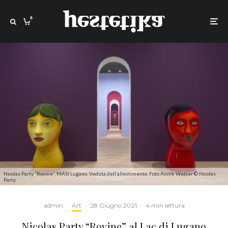
0
Nicolas Party “Rovine”, MASI Lugano. Veduta dell’allestimento. Foto Annik Wetter © Nicolas
Party
admin
·
Art
·
28 Giugno 2021
·
4 min lettura
Nicolas Party “Rovine” al Lac di Lugano