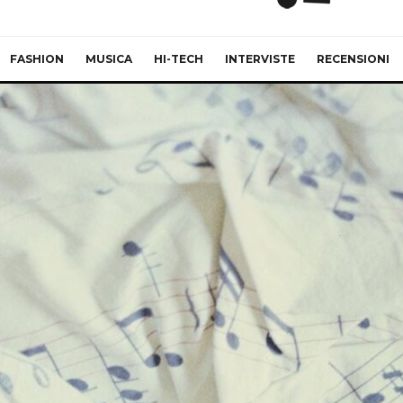
FASHION
MUSICA
HI-TECH
INTERVISTE
RECENSIONI