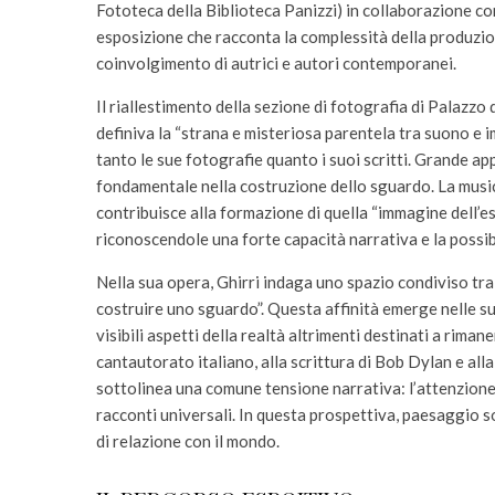
Fototeca della Biblioteca Panizzi) in collaborazione c
esposizione che racconta la complessità della produzione
coinvolgimento di autrici e autori contemporanei.
Il riallestimento della sezione di fotografia di Palazzo
definiva la “strana e misteriosa parentela tra suono e 
tanto le sue fotografie quanto i suoi scritti. Grande ap
fondamentale nella costruzione dello sguardo. La musica, 
contribuisce alla formazione di quella “immagine dell’es
riconoscendole una forte capacità narrativa e la possibi
Nella sua opera, Ghirri indaga uno spazio condiviso tr
costruire uno sguardo”. Questa affinità emerge nelle sue
visibili aspetti della realtà altrimenti destinati a riman
cantautorato italiano, alla scrittura di Bob Dylan e all
sottolinea una comune tensione narrativa: l’attenzione
racconti universali. In questa prospettiva, paesaggio
di relazione con il mondo.