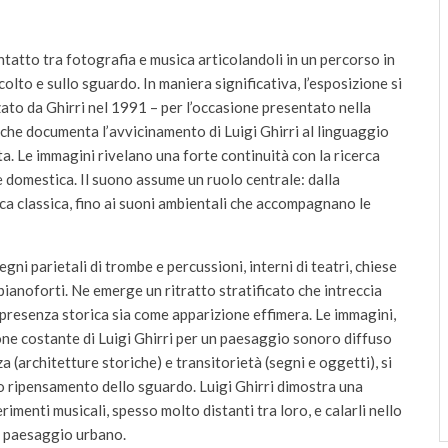
ontatto tra fotografia e musica articolandoli in un percorso in
scolto e sullo sguardo. In maniera significativa, l’esposizione si
zzato da Ghirri nel 1991 – per l’occasione presentato nella
 che documenta l’avvicinamento di Luigi Ghirri al linguaggio
a. Le immagini rivelano una forte continuità con la ricerca
e domestica. Il suono assume un ruolo centrale: dalla
ca classica, fino ai suoni ambientali che accompagnano le
gni parietali di trombe e percussioni, interni di teatri, chiese
ianoforti. Ne emerge un ritratto stratificato che intreccia
 presenza storica sia come apparizione effimera. Le immagini,
one costante di Luigi Ghirri per un paesaggio sonoro diffuso
a (architetture storiche) e transitorietà (segni e oggetti), si
uo ripensamento dello sguardo. Luigi Ghirri dimostra una
rimenti musicali, spesso molto distanti tra loro, e calarli nello
un paesaggio urbano.