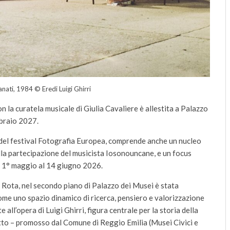
anati, 1984 © Eredi Luigi Ghirri
on la curatela musicale di Giulia Cavaliere è allestita a Palazzo
bbraio 2027.
 del festival Fotografia Europea, comprende anche un nucleo
alla partecipazione del musicista Iosonouncane, e un focus
dal 1° maggio al 14 giugno 2026.
o Rota, nel secondo piano di Palazzo dei Musei è stata
me uno spazio dinamico di ricerca, pensiero e valorizzazione
ll’opera di Luigi Ghirri, figura centrale per la storia della
ogetto – promosso dal Comune di Reggio Emilia (Musei Civici e