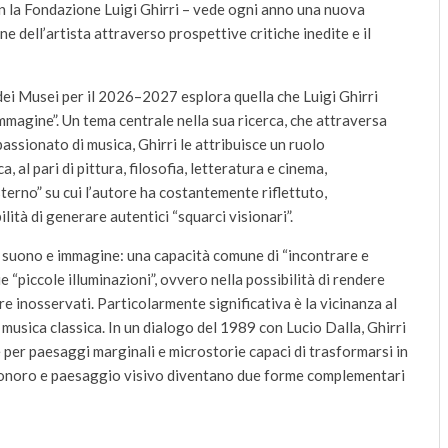
on la Fondazione Luigi Ghirri – vede ogni anno una nuova
 dell’artista attraverso prospettive critiche inedite e il
 dei Musei per il 2026–2027 esplora quella che Luigi Ghirri
immagine”. Un tema centrale nella sua ricerca, che attraversa
passionato di musica, Ghirri le attribuisce un ruolo
al pari di pittura, filosofia, letteratura e cinema,
terno” su cui l’autore ha costantemente riflettuto,
lità di generare autentici “squarci visionari”.
a suono e immagine: una capacità comune di “incontrare e
 “piccole illuminazioni”, ovvero nella possibilità di rendere
ere inosservati. Particolarmente significativa è la vicinanza al
a musica classica. In un dialogo del 1989 con Lucio Dalla, Ghirri
 per paesaggi marginali e microstorie capaci di trasformarsi in
 sonoro e paesaggio visivo diventano due forme complementari