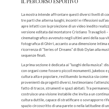
IL PERCORSO ESPOITIVO
La mostra intende affrontare questi diversi livelli di c
tre parti che alterna luoghi, incontri e riflessioni sull’a
apre infatti con la proiezione di un video inedito reali
versione editata dal montatore Cristiano Travaglioli –
cinematografico avvenuto negli ultimi anni della sua vit
fotografica di Ghirri, accanto a una dimensione intima 
ricorrenza di “Series of Dreams” di Bob Dylan alla musi
sequenze finali.
La prima sezione è dedicata ai “luoghi della musica”: dise
con organi come fossero piccoli monumenti, jukebox e p
cultura alta e popolare, restituendo la musica sia come
provenienti da progetti diversi, testimoniano l’attenzi
fatto di tracce, strumenti e spazi abitati. Tra permanenz
costruisce una visione instabile che invita a un contin
cultura duttile, capace di stratificare o sovrapporre rife
spazio circoscritto di una parete o nella latitudine di 