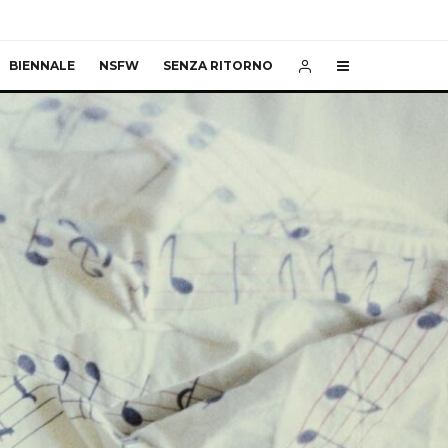
BIENNALE
NSFW
SENZA RITORNO