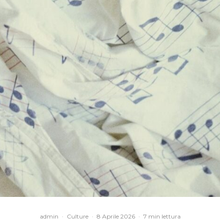
admin
·
Culture
·
8 Aprile 2026
·
7 min lettura