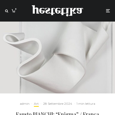
0
admin
·
Art
·
28 Settembre 2024
·
1 min lettura
Fausto BIANCHI: “Enigma” / Franca