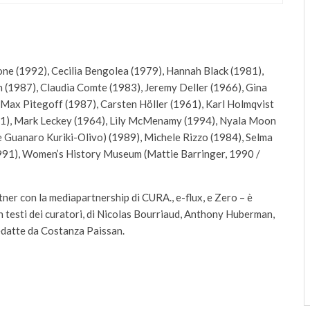
one (1992), Cecilia Bengolea (1979), Hannah Black (1981),
 (1987), Claudia Comte (1983), Jeremy Deller (1966), Gina
 / Max Pitegoff (1987), Carsten Höller (1961), Karl Holmqvist
981), Mark Leckey (1964), Lily McMenamy (1994), Nyala Moon
e Guanaro Kuriki-Olivo) (1989), Michele Rizzo (1984), Selma
1991), Women’s History Museum (Mattie Barringer, 1990 /
r con la mediapartnership di CURA., e-flux, e Zero – è
testi dei curatori, di Nicolas Bourriaud, Anthony Huberman,
edatte da Costanza Paissan.