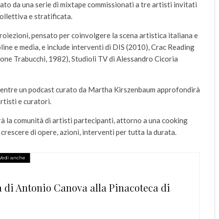
o da una serie di mixtape commissionati a tre artisti invitati
llettiva e stratificata.
oiezioni, pensato per coinvolgere la scena artistica italiana e
pline e media, e include interventi di DIS (2010), Crac Reading
one Trabucchi, 1982), Studioli TV di Alessandro Cicoria
 mentre un podcast curato da Martha Kirszenbaum approfondirà
tisti e curatori.
 la comunità di artisti partecipanti, attorno a una cooking
rescere di opere, azioni, interventi per tutta la durata.
Vedi anche
a di Antonio Canova alla Pinacoteca di