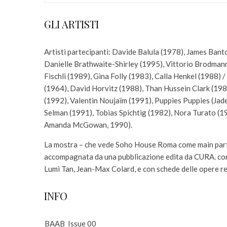
GLI ARTISTI
Artisti partecipanti: Davide Balula (1978), James Bant
Danielle Brathwaite-Shirley (1995), Vittorio Brodmann
Fischli (1989), Gina Folly (1983), Calla Henkel (1988)
(1964), David Horvitz (1988), Than Hussein Clark (1
(1992), Valentin Noujaïm (1991), Puppies Puppies (Jad
Selman (1991), Tobias Spichtig (1982), Nora Turato (
Amanda McGowan, 1990).
La mostra – che vede Soho House Roma come main partne
accompagnata da una pubblicazione edita da CURA. con 
Lumi Tan, Jean-Max Colard, e con schede delle opere r
INFO
BAAB_Issue 00