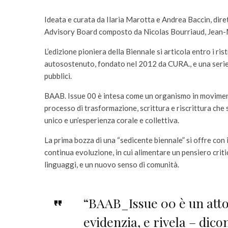
Ideata e curata da Ilaria Marotta e Andrea Baccin, dir
Advisory Board composto da Nicolas Bourriaud, Jean-
L’edizione pioniera della Biennale si articola entro i ri
autosostenuto, fondato nel 2012 da CURA., e una serie d
pubblici.
BAAB. Issue 00 è intesa come un organismo in movimen
processo di trasformazione, scrittura e riscrittura che 
unico e un’esperienza corale e collettiva.
La prima bozza di una “sedicente biennale” si offre con 
continua evoluzione, in cui alimentare un pensiero crit
linguaggi, e un nuovo senso di comunità.
“BAAB_Issue 00 è un atto 
evidenzia, e rivela – dico