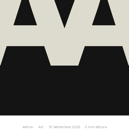
admin
·
Art
·
10 Settembre 2025
·
3 min lettura