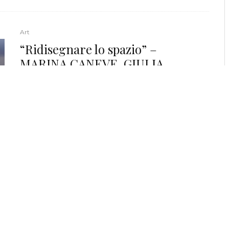
Art
“Ridisegnare lo spazio” –
MARINA CANEVE, GIULIA
MARCHI, ANDREAS GEFELLER,
MASSIMO VITALI alla Labs
Contemporary Art di Bologna
Sabato 12 febbraio, LABS Contemporary Art di
Bologna presenterà “Ridisegnare lo spazio”, a cura di
Angela Madesani. La mostra propone...
LEGGI DI PIÙ
Art