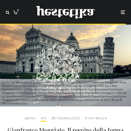
0
invita alla riflessione e lancia un forte messaggio di pace. Ritratto, Gianfranco Meggiato - Irma
Bianchi Comunicazione Gianfranco Meggiato Ritratto Scarica immagine a 300 dpi Il Mio
Pensiero Libero e Sfera Sirio, Gianfranco Meggiato - Irma Bianchi Comunicazione Gianfranco
Meggiato Il Mio Pensiero Libero e Sfera Sirio Piazza Terzanaia, Pisa Scarica immagine a 300 dpi
Lo Specchio dell’Assoluto, 2021, Gianfranco Meggiato - Irma Bianchi Comunicazione Gianfranco
Meggiato Lo Specchio dell’Assoluto, 2021 alluminio verniciato, acciaio inox, Ø 330 x 40 cm ©
Massimiliano Lazzi
admin
·
Art
·
28 Ottobre 2022
·
5 min lettura
Gianfranco Meggiato. Il respiro della forma