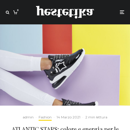
0
admin
·
Fashion
·
14 Marzo 2021
·
2 min lettura
ATLANTIC STARS: colore e energia per le