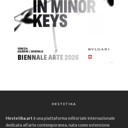
HESTETIKA
Hestetika.art
è una piattaforma editoriale internazionale
dedicata all’arte contemporanea, nata come estensione