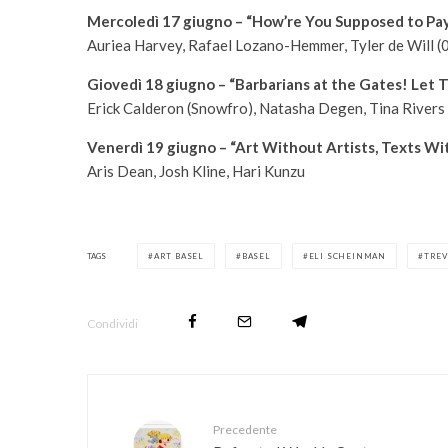
Mercoledì 17 giugno – “How’re You Supposed to Pa
Auriea Harvey, Rafael Lozano-Hemmer, Tyler de Will
Giovedì 18 giugno – “Barbarians at the Gates! Let T
Erick Calderon (Snowfro), Natasha Degen, Tina Rivers
Venerdì 19 giugno – “Art Without Artists, Texts 
Aris Dean, Josh Kline, Hari Kunzu
TAGS
ART BASEL
BASEL
ELI SCHEINMAN
TREV
Condividi
Precedente