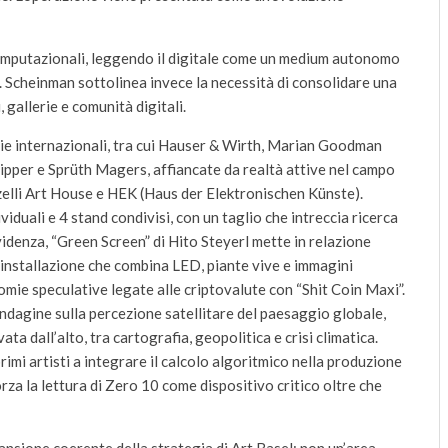
 computazionali, leggendo il digitale come un medium autonomo
a. Scheinman sottolinea invece la necessità di consolidare una
 gallerie e comunità digitali.
lerie internazionali, tra cui Hauser & Wirth, Marian Goodman
ipper e Sprüth Magers, affiancate da realtà attive nel campo
azelli Art House e HEK (Haus der Elektronischen Künste).
iduali e 4 stand condivisi, con un taglio che intreccia ricerca
idenza, “Green Screen” di Hito Steyerl mette in relazione
n’installazione che combina LED, piante vive e immagini
omie speculative legate alle criptovalute con “Shit Coin Maxi”.
ndagine sulla percezione satellitare del paesaggio globale,
a dall’alto, tra cartografia, geopolitica e crisi climatica.
rimi artisti a integrare il calcolo algoritmico nella produzione
za la lettura di Zero 10 come dispositivo critico oltre che