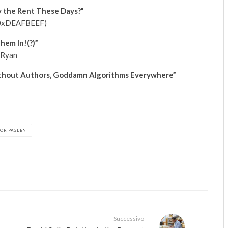
y the Rent These Days?”
 (0xDEAFBEEF)
hem In!(?)”
 Ryan
Without Authors, Goddamn Algorithms Everywhere”
OR PAGLEN
Successivo