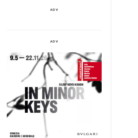
ADV
ADV