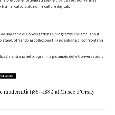
ansione coerente della strategia di Art Basel: non un’area
ra mercato, istituzioni e culture digitali.
 da una serie di Conversations e programmi che ampliano il
o stand, offrendo ai collezionisti la possibilità di confrontarsi
edicati rientrano nel programma più ampio delle Conversations
Vedi anche
ce modernità (1865-1885) al Musée d’Orsay