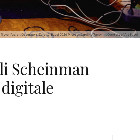
 Trevor Paglen, Co-curators, Zero 10, Basel 2026 Photo by Caroline Tompkins Courtesy of Art Basel
Eli Scheinman
 digitale