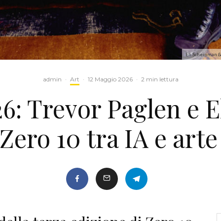
Eli Scheinman &
admin
·
Art
·
12 Maggio 2026
·
2 min lettura
26: Trevor Paglen e 
ero 10 tra IA e arte