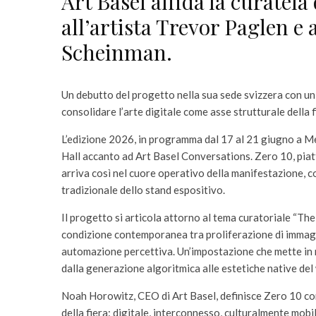
Art Basel affida la curatela
all’artista Trevor Paglen e a
Scheinman.
Un debutto del progetto nella sua sede svizzera con un
consolidare l’arte digitale come asse strutturale della 
L’edizione 2026, in programma dal 17 al 21 giugno a Mess
Hall accanto ad Art Basel Conversations. Zero 10, piatta
arriva così nel cuore operativo della manifestazione, c
tradizionale dello stand espositivo.
Il progetto si articola attorno al tema curatoriale “Th
condizione contemporanea tra proliferazione di immagini
automazione percettiva. Un’impostazione che mette in re
dalla generazione algoritmica alle estetiche native del
Noah Horowitz, CEO di Art Basel, definisce Zero 10 com
della fiera: digitale, interconnesso, culturalmente mob