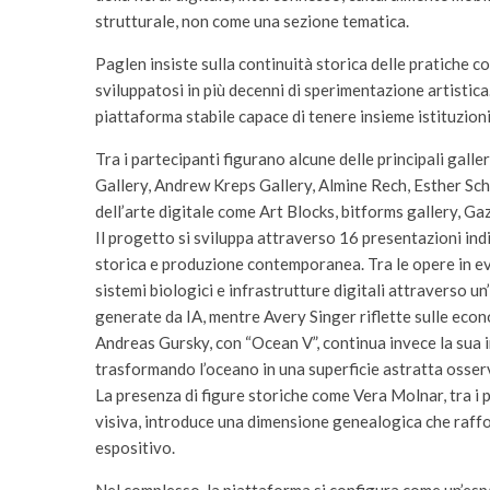
strutturale, non come una sezione tematica.
Paglen insiste sulla continuità storica delle pratiche
sviluppatosi in più decenni di sperimentazione artistic
piattaforma stabile capace di tenere insieme istituzioni,
Tra i partecipanti figurano alcune delle principali gal
Gallery, Andrew Kreps Gallery, Almine Rech, Esther Sch
dell’arte digitale come Art Blocks, bitforms gallery, G
Il progetto si sviluppa attraverso 16 presentazioni indiv
storica e produzione contemporanea. Tra le opere in ev
sistemi biologici e infrastrutture digitali attraverso u
generate da IA, mentre Avery Singer riflette sulle econ
Andreas Gursky, con “Ocean V”, continua invece la sua i
trasformando l’oceano in una superficie astratta osservat
La presenza di figure storiche come Vera Molnar, tra i p
visiva, introduce una dimensione genealogica che raffor
espositivo.