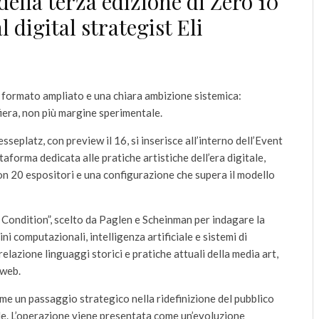
 della terza edizione di Zero 10
l digital strategist Eli
 formato ampliato e una chiara ambizione sistemica:
fiera, non più margine sperimentale.
eplatz, con preview il 16, si inserisce all’interno dell’Event
forma dedicata alle pratiche artistiche dell’era digitale,
on 20 espositori e una configurazione che supera il modello
e Condition”, scelto da Paglen e Scheinman per indagare la
 computazionali, intelligenza artificiale e sistemi di
lazione linguaggi storici e pratiche attuali della media art,
 web.
e un passaggio strategico nella ridefinizione del pubblico
ile. L’operazione viene presentata come un’evoluzione