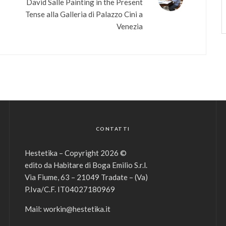
David Salle Painting in the Present
a
Tense alla Galleria di Palazzo Cini a
Venezia
CONTATTI
Hestetika – Copyright 2026 ©
edito da Habitare di Boga Emilio S.r.l.
Via Fiume, 63 – 21049 Tradate – (Va)
P.Iva/C.F. IT04027180969
Mail:
workin@hestetika.it