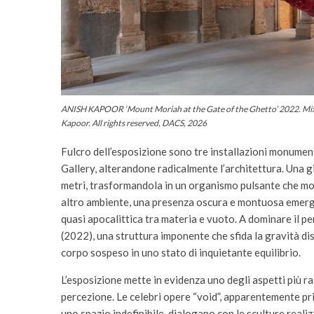
ANISH KAPOOR ‘Mount Moriah at the Gate of the Ghetto’ 2022. Mixed
Kapoor. All rights reserved, DACS, 2026
Fulcro dell’esposizione sono tre installazioni monume
Gallery, alterandone radicalmente l’architettura. Una 
metri, trasformandola in un organismo pulsante che modi
altro ambiente, una presenza oscura e montuosa emer
quasi apocalittica tra materia e vuoto. A dominare il 
(2022), una struttura imponente che sfida la gravità di
corpo sospeso in uno stato di inquietante equilibrio.
L’esposizione mette in evidenza uno degli aspetti più ra
percezione. Le celebri opere “void”, apparentemente pr
uno spazio indefinibile, dialogano con le sculture real