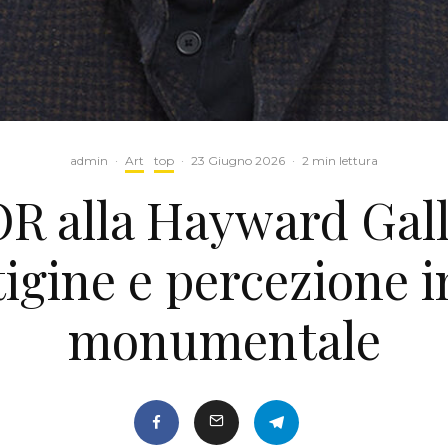
admin
·
Art
top
·
23 Giugno 2026
·
2 min lettura
 alla Hayward Galle
tigine e percezione 
monumentale