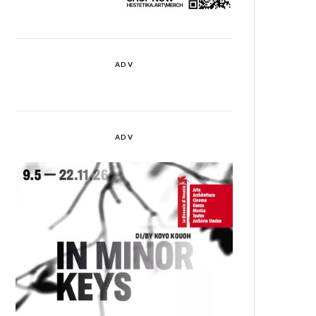
ADV
ADV