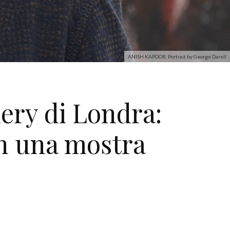
ANISH KAPOOR. Portrait by George Darell
ry di Londra:
in una mostra