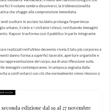
erfici il volume sembra dissolversi, la tridimensionalità
matica che sfugge alla comprensione immediata.
grandi sculture in acciaio lucidato prolunga l’esperienza
io urbano, il cielo e i visitatori stessi, restituendo immagini
nto. Kapoor trasforma così il pubblico in parte integrante
ture realizzati nell’ultimo decennio rivela il lato più corporeo e
gmenti danno forma a superfici lacerate, aperture organiche e
a rappresentazione del corpo, ma di una riflessione sulla
delle immagini contemporanee. In un’epoca segnata dalla
nvita a confrontarsi con ciò che normalmente viene rimosso o
Vedi anche
seconda edizione dal 19 al 27 novembre