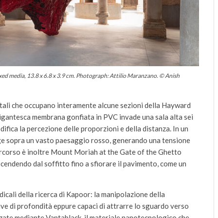
 media, 13.8 x 6.8 x 3.9 cm. Photograph: Attilio Maranzano. © Anish
ntali che occupano interamente alcune sezioni della Hayward
gigantesca membrana gonfiata in PVC invade una sala alta sei
fica la percezione delle proporzioni e della distanza. In un
ge sopra un vasto paesaggio rosso, generando una tensione
percorso è inoltre Mount Moriah at the Gate of the Ghetto
scendendo dal soffitto fino a sfiorare il pavimento, come un
dicali della ricerca di Kapoor: la manipolazione della
ive di profondità eppure capaci di attrarre lo sguardo verso
izzate mediante Vantablack, il materiale nanotecnologico che