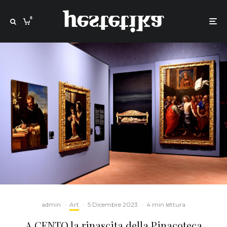
0
admin
·
Art
·
5 Dicembre 2023
·
4 min lettura
A CENTO la rinascita della Pinacoteca