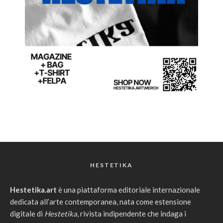
HESTETIKA
Hestetika.art
è una piattaforma editoriale internazionale
dedicata all’arte contemporanea, nata come estensione
digitale di
Hestetika
, rivista indipendente che indaga i