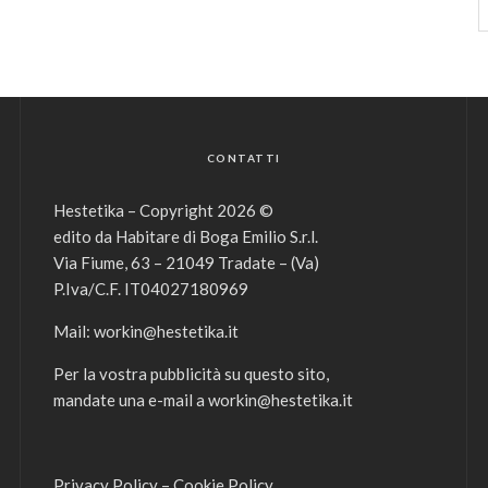
CONTATTI
Hestetika – Copyright 2026 ©
edito da Habitare di Boga Emilio S.r.l.
Via Fiume, 63 – 21049 Tradate – (Va)
P.Iva/C.F. IT04027180969
Mail:
workin@hestetika.it
Per la vostra pubblicità su questo sito,
mandate una e-mail a
workin@hestetika.it
Privacy Policy
–
Cookie Policy