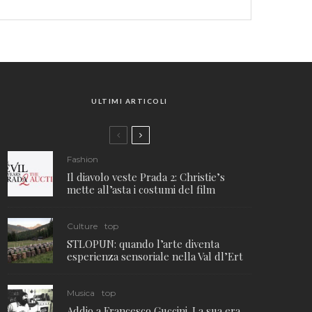
ULTIMI ARTICOLI
Fashion
Il diavolo veste Prada 2: Christie’s
mette all’asta i costumi del film
Culture
top
STLOPUN: quando l’arte diventa
esperienza sensoriale nella Val dl’Ert
Musica
top
Addio a Francesco Guccini. La sua era