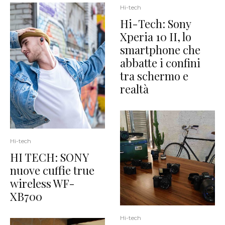
Hi-tech
Hi-Tech: Sony
Xperia 10 II, lo
smartphone che
abbatte i confini
tra schermo e
realtà
Hi-tech
HI TECH: SONY
nuove cuffie true
wireless WF-
XB700
Hi-tech