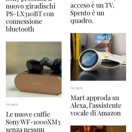
acceso è un TV.
nuovo giradischi
Spento è un
PS-LX310BT con
quadro.
connessione
bluetooth
Hi-tech
Mart approda su
Alexa, l’assistente
Hi-tech
vocale di Amazon
Le nuove cuffie
Sony WF-1000XM3
senza nessun