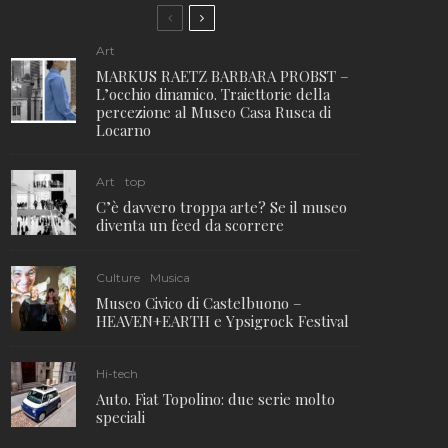
Art
MARKUS RAETZ BARBARA PROBST –
L’occhio dinamico. Traiettorie della
percezione al Museo Casa Rusca di
Locarno
Art
top
C’è davvero troppa arte? Se il museo
diventa un feed da scorrere
Culture
Musica
Museo Civico di Castelbuono –
HEAVEN+EARTH e Ypsigrock Festival
Hi-tech
Auto. Fiat Topolino: due serie molto
speciali