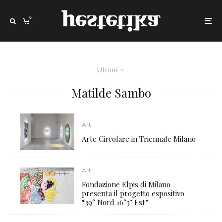
0
Ultimi
Matilde Sambo
Art
Arte Circolare in Triennale Milano
Art
Fondazione Elpis di Milano
presenta il progetto espositivo
“39° Nord 16°3’ Est”