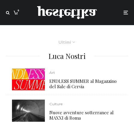
0
Ultimi
Luca Nostri
Art
ENDLESS SUMMER al Magazzino
del Sale di Cervia
Culture
Nuove avventure sotterranee al
MAXXI di Roma