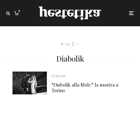
0
A to Z
Diabolik
Culture
“Diabolik alla Mole” la mostra a
Torino