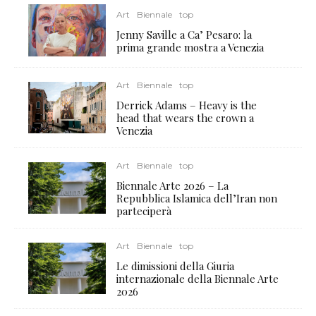
Art
Biennale
top
Jenny Saville a Ca’ Pesaro: la
prima grande mostra a Venezia
Art
Biennale
top
Derrick Adams – Heavy is the
head that wears the crown a
Venezia
Art
Biennale
top
Biennale Arte 2026 – La
Repubblica Islamica dell’Iran non
parteciperà
Art
Biennale
top
Le dimissioni della Giuria
internazionale della Biennale Arte
2026