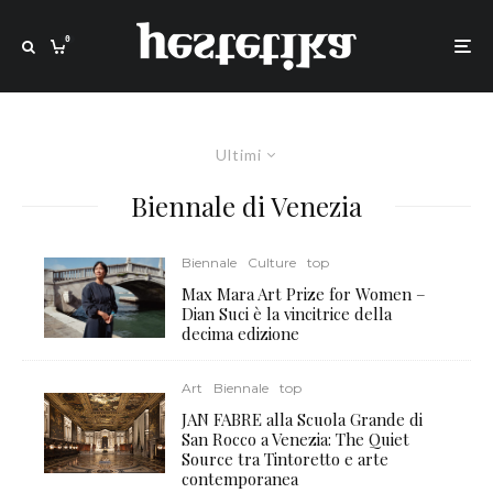
0
Ultimi
Biennale di Venezia
Biennale
Culture
top
Max Mara Art Prize for Women –
Dian Suci è la vincitrice della
decima edizione
Art
Biennale
top
JAN FABRE alla Scuola Grande di
San Rocco a Venezia: The Quiet
Source tra Tintoretto e arte
contemporanea