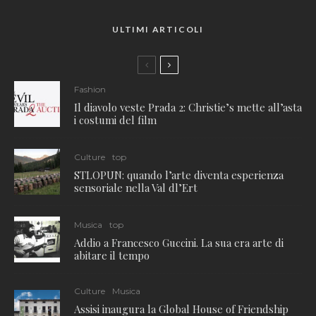
ULTIMI ARTICOLI
Fashion
Il diavolo veste Prada 2: Christie’s mette all’asta
i costumi del film
Culture
top
STLOPUN: quando l’arte diventa esperienza
sensoriale nella Val dl’Ert
Musica
top
Addio a Francesco Guccini. La sua era arte di
abitare il tempo
Culture
Musica
Assisi inaugura la Global House of Friendship