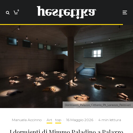
0
Dormienti_Palazzo_Citterio_Ph_Lorenzo_Palmieri
Manuela Accinno
·
Art
top
·
16 Maggio 2026
·
4 min lettura
I dormienti di Mimmo Paladino a Palazzo