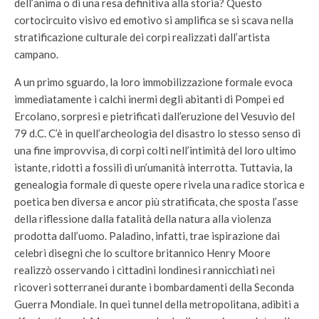
dell’anima o di una resa definitiva alla storia? Questo
cortocircuito visivo ed emotivo si amplifica se si scava nella
stratificazione culturale dei corpi realizzati dall’artista
campano.
A un primo sguardo, la loro immobilizzazione formale evoca
immediatamente i calchi inermi degli abitanti di Pompei ed
Ercolano, sorpresi e pietrificati dall’eruzione del Vesuvio del
79 d.C. C’è in quell’archeologia del disastro lo stesso senso di
una fine improvvisa, di corpi colti nell’intimità del loro ultimo
istante, ridotti a fossili di un’umanità interrotta. Tuttavia, la
genealogia formale di queste opere rivela una radice storica e
poetica ben diversa e ancor più stratificata, che sposta l’asse
della riflessione dalla fatalità della natura alla violenza
prodotta dall’uomo. Paladino, infatti, trae ispirazione dai
celebri disegni che lo scultore britannico Henry Moore
realizzò osservando i cittadini londinesi rannicchiati nei
ricoveri sotterranei durante i bombardamenti della Seconda
Guerra Mondiale. In quei tunnel della metropolitana, adibiti a