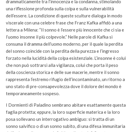
drammaticamente tra l’innocenza e la condanna, stimolando
una riflessione profonda sulla colpa e sulla vulnerabilità
dell’essere. La condizione di queste sculture dialoga in modo
viscerale con una celebre frase che Franz Kafka affidò a una
lettera a Milena: “Il sonno è l’essere più innocente che ci sia e
l’uomo insonne il più colpevole.” Nelle parole di Kafka si
consuma il dramma dell’uomo moderno, per il quale la perdita
del sonno coincide con la perdita della purezza e l’ingresso
forzato nella lucidità della colpa esistenziale. L’insonne è colui
che non può sottrarsi alla vigilanza, colui che porta il peso
della coscienza storica e delle sue macerie, mentre il sonno
rappresenta l’estremo rifugio dell’incontaminato, un ritorno a
uno stato di pre-consapevolezza dove il dolore del mondo è
temporaneamente sospeso.
I Dormienti di Paladino sembrano abitare esattamente questa
faglia protetta; eppure, la loro superficie materica e la loro
posa sollevano un interrogativo ambiguo: si tratta di un
sonno salvifico o di un sonno subito, di una difesa immunitaria