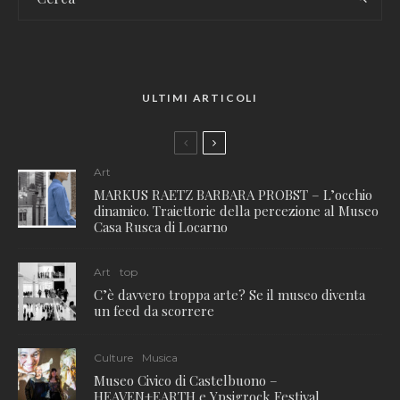
ULTIMI ARTICOLI
Art
MARKUS RAETZ BARBARA PROBST – L’occhio
dinamico. Traiettorie della percezione al Museo
Casa Rusca di Locarno
Art
top
C’è davvero troppa arte? Se il museo diventa
un feed da scorrere
Culture
Musica
Museo Civico di Castelbuono –
HEAVEN+EARTH e Ypsigrock Festival