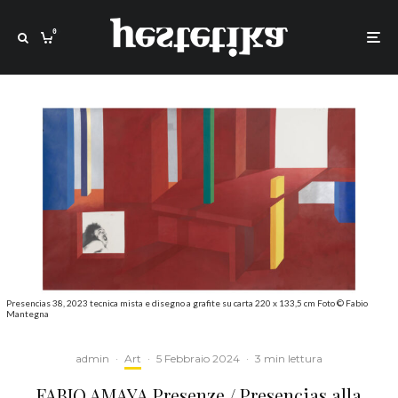
0
Presencias 38, 2023 tecnica mista e disegno a grafite su carta 220 x 133,5 cm Foto © Fabio
Mantegna
admin
·
Art
·
5 Febbraio 2024
·
3 min lettura
FABIO AMAYA Presenze / Presencias alla