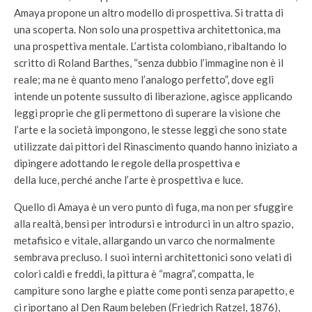
Amaya propone un altro modello di prospettiva. Si tratta di
una scoperta. Non solo una prospettiva architettonica, ma
una prospettiva mentale. L’artista colombiano, ribaltando lo
scritto di Roland Barthes, “senza dubbio l’immagine non è il
reale; ma ne è quanto meno l’analogo perfetto”, dove egli
intende un potente sussulto di liberazione, agisce applicando
leggi proprie che gli permettono di superare la visione che
l’arte e la società impongono, le stesse leggi che sono state
utilizzate dai pittori del Rinascimento quando hanno iniziato a
dipingere adottando le regole della prospettiva e
della luce, perché anche l’arte è prospettiva e luce.
Quello di Amaya è un vero punto di fuga, ma non per sfuggire
alla realtà, bensì per introdursi e introdurci in un altro spazio,
metafisico e vitale, allargando un varco che normalmente
sembrava precluso. I suoi interni architettonici sono velati di
colori caldi e freddi, la pittura è “magra”, compatta, le
campiture sono larghe e piatte come ponti senza parapetto, e
ci riportano al Den Raum beleben (Friedrich Ratzel, 1876),