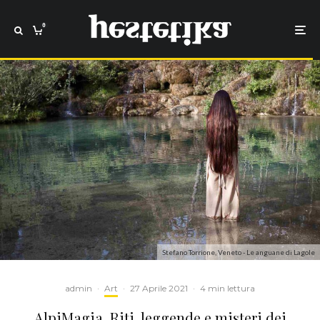
0
Stefano Torrione, Veneto - Le anguane di Lagole
admin
·
Art
·
27 Aprile 2021
·
4 min lettura
AlpiMagia. Riti, leggende e misteri dei