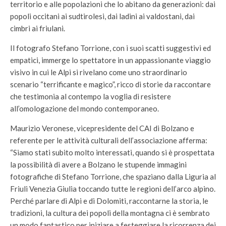
territorio e alle popolazioni che lo abitano da generazioni: dai
popoli occitani ai sudtirolesi, dai ladini ai valdostani, dai
cimbri ai friulani.
Il fotografo Stefano Torrione, con i suoi scatti suggestivi ed
empatici, immerge lo spettatore in un appassionante viaggio
visivo in cui le Alpi si rivelano come uno straordinario
scenario “terrificante e magico”, ricco di storie da raccontare
che testimonia al contempo la voglia di resistere
all’omologazione del mondo contemporaneo.
Maurizio Veronese, vicepresidente del CAI di Bolzano e
referente per le attività culturali dell’associazione afferma:
“Siamo stati subito molto interessati, quando si è prospettata
la possibilità di avere a Bolzano le stupende immagini
fotografiche di Stefano Torrione, che spaziano dalla Liguria al
Friuli Venezia Giulia toccando tutte le regioni dell’arco alpino.
Perché parlare di Alpi e di Dolomiti, raccontarne la storia, le
tradizioni, la cultura dei popoli della montagna ci è sembrato
un modo fantastico per iniziare a festeggiare la ricorrenza dei