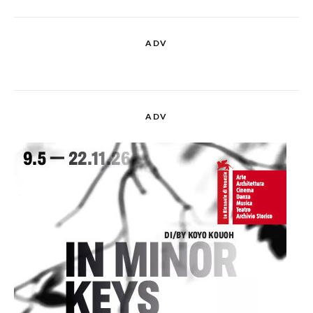
ADV
ADV