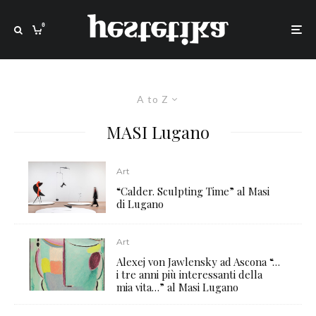
0
A to Z
MASI Lugano
Art
“Calder. Sculpting Time” al Masi
di Lugano
Art
Alexej von Jawlensky ad Ascona “…
i tre anni più interessanti della
mia vita…” al Masi Lugano