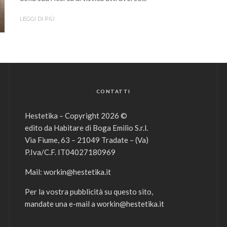
LEGGI DI PIÙ
CONTATTI
Hestetika – Copyright 2026 ©
edito da Habitare di Boga Emilio S.r.l.
Via Fiume, 63 – 21049 Tradate – (Va)
P.Iva/C.F. IT04027180969
Mail:
workin@hestetika.it
Per la vostra pubblicità su questo sito,
mandate una e-mail a
workin@hestetika.it