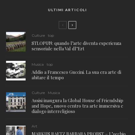
ULTIMI ARTICOLI
Culture
top
STLOPUN: quando l’arte diventa esperienza
sensoriale nella Val dl’Ert
Musica
top
Addio a Francesco Guccini. La sua era arte di
abitare il tempo
Culture
Musica
Assisi inaugura la Global House of Friendship
and Hope, nuovo centro tra arte immersiva e
dialogo interreligioso
Art
MARKUS RAETZ BARBARA PROBST – L’occhio