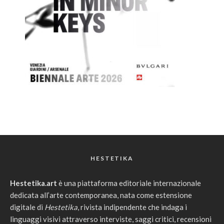
HESTETIKA
Hestetika.art
è una piattaforma editoriale internazionale
dedicata all’arte contemporanea, nata come estensione
digitale di
Hestetika
, rivista indipendente che indaga i
linguaggi visivi attraverso interviste, saggi critici, recensioni