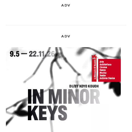
ADV
ADV