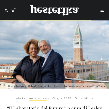
0
Lesley-Lokko-and-Roberto-Cicutto_Photo-Jacopo-Salvi_Courtesy-of-La-Biennale-di-Venezia
admin
·
Architecture
·
1 Giugno 2022
·
5 min lettura
“Il Laboratorio del Futuro”, a cura di Lesley