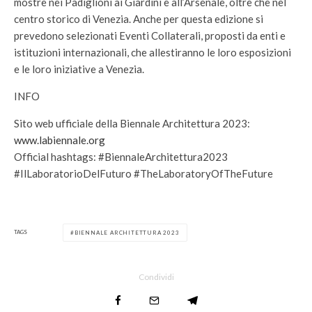
mostre nei Padiglioni ai Giardini e all’Arsenale, oltre che nel
centro storico di Venezia. Anche per questa edizione si
prevedono selezionati Eventi Collaterali, proposti da enti e
istituzioni internazionali, che allestiranno le loro esposizioni
e le loro iniziative a Venezia.
INFO
Sito web ufficiale della Biennale Architettura 2023:
www.labiennale.org
Official hashtags: #BiennaleArchitettura2023
#IlLaboratorioDelFuturo #TheLaboratoryOfTheFuture
TAGS
BIENNALE ARCHITETTURA 2023
Condividi